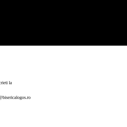
rieti la
at@bisericalogos.ro